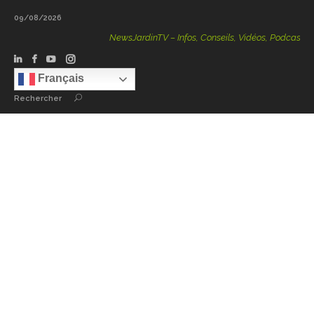
09/08/2026
NewsJardinTV – Infos, Conseils, Vidéos, Podcasts – 100 %
Français
Rechercher