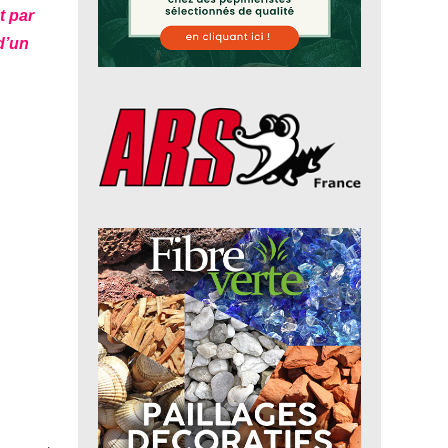
t par
d’un