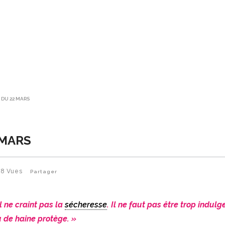
 DU 22 MARS
 MARS
48
Vues
Partager
l ne craint pas la
sécheresse
. Il ne faut pas être trop indulg
 de haine protège. »