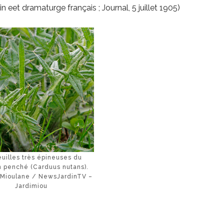
n eet dramaturge français ; Journal, 5 juillet 1905)
euilles très épineuses du
 penché (Carduus nutans).
 Mioulane / NewsJardinTV –
Jardimiou