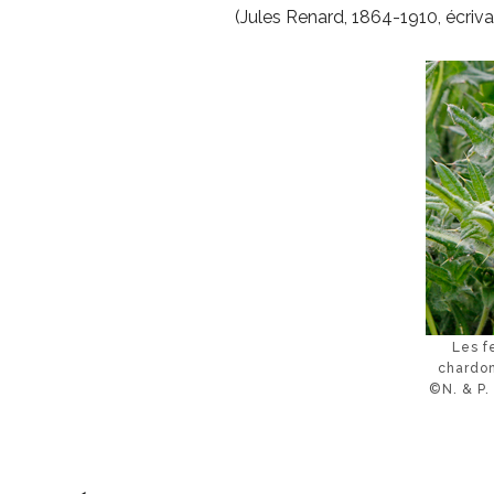
(Jules Renard, 1864-1910, écrivai
Les f
chardon
©N. & P.