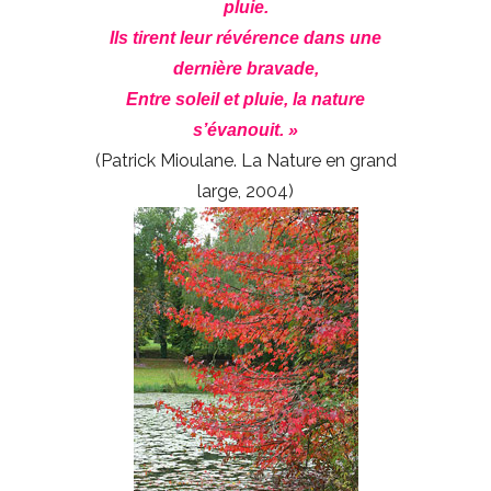
pluie.
Ils tirent leur révérence dans une
dernière bravade,
Entre soleil et pluie, la nature
s’évanouit. »
(Patrick Mioulane. La Nature en grand
large, 2004)