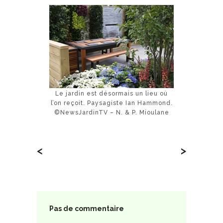
Le jardin est désormais un lieu où
l’on reçoit. Paysagiste Ian Hammond.
©NewsJardinTV – N. & P. Mioulane
<
>
Pas de commentaire