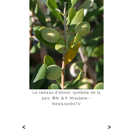
Le rameau d’olivier, symbole de la
paix. ©N. & P. Mioulane –
NewsJardinTV
<
>