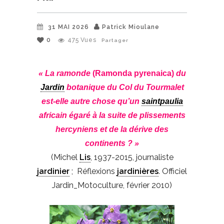
31 MAI 2026
Patrick Mioulane
0
475
Vues
Partager
« La ramonde
(Ramonda pyrenaica)
du
Jardin
botanique du Col du Tourmalet
est-elle autre chose qu’un
saintpaulia
africain égaré à la suite de plissements
hercyniens et de la dérive des
continents ? »
(Michel
Lis
, 1937-2015, journaliste
jardinier
; Réflexions
jardinières
. Officiel
Jardin_Motoculture, février 2010)