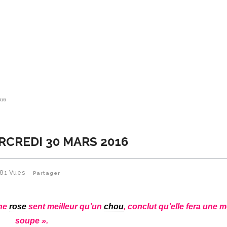
016
RCREDI 30 MARS 2016
81
Vues
Partager
une
rose
sent meilleur qu’un
chou
, conclut qu’elle fera une m
soupe ».