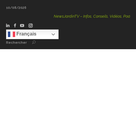
10/08/2026
NewsJardinTV – Infos, Conseils, Vidéos, Podcasts – 100
Français
Rechercher