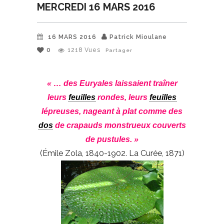
MERCREDI 16 MARS 2016
16 MARS 2016
Patrick Mioulane
0
1218
Vues
Partager
« … des Euryales laissaient traîner
leurs
feuilles
rondes, leurs
feuilles
lépreuses, nageant à plat comme des
dos
de crapauds monstrueux couverts
de pustules. »
(Émile Zola, 1840-1902. La Curée, 1871)