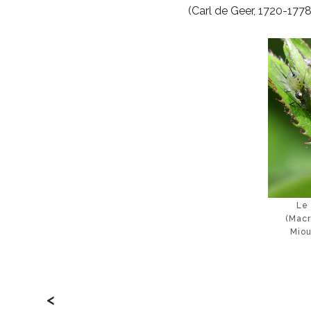
(Carl de Geer, 1720-1778,
Le 
(Macr
Miou
<