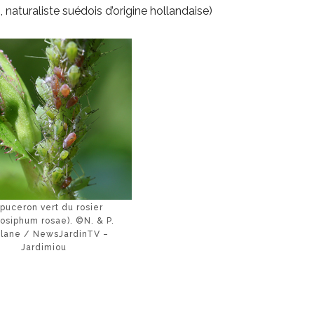
 naturaliste suédois d’origine hollandaise)
puceron vert du rosier
osiphum rosae). ©N. & P.
lane / NewsJardinTV –
Jardimiou