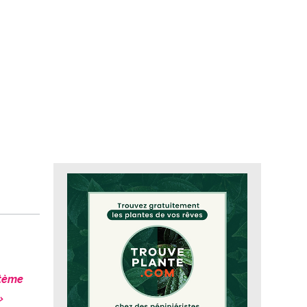
stème
»