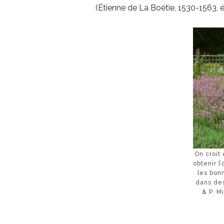
(Étienne de La Boétie, 1530-1563, éc
On croit
obtenir l
les bon
dans des
& P. M