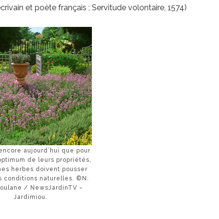
rivain et poète français ; Servitude volontaire, 1574)
 encore aujourd’hui que pour
’optimum de leurs propriétés,
nes herbes doivent pousser
 conditions naturelles. ©N.
ioulane / NewsJardinTV –
Jardimiou.