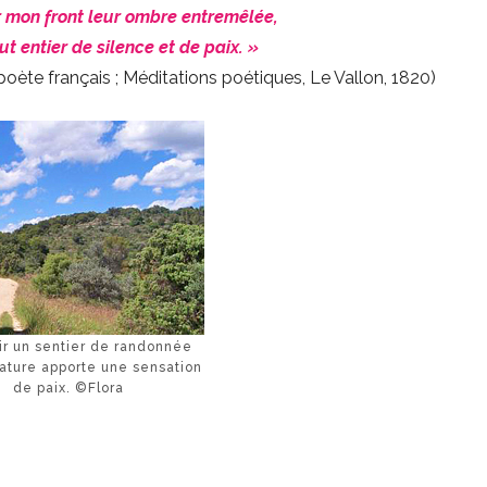
r mon front leur ombre entremêlée,
t entier de silence et de paix. »
ète français ; Méditations poétiques, Le Vallon, 1820)
ir un sentier de randonnée
nature apporte une sensation
de paix. ©Flora