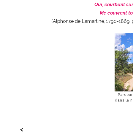
Qui, courbant su
Me couvrent tou
(Alphonse de Lamartine, 1790-1869, po
Parcour
dans la 
<