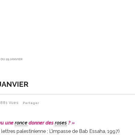
 DU 29 JANVIER
 JANVIER
881
Vues
Partager
 vu une
ronce
donner des
roses
? »
 lettres palestinienne ; L’impasse de Bab Essaha, 1997)