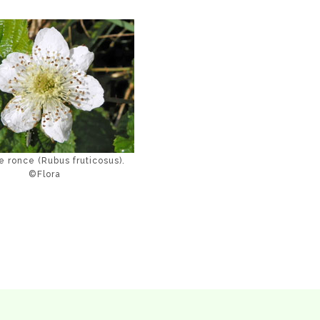
e ronce (Rubus fruticosus).
©Flora