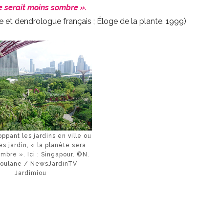
e serait moins sombre ».
te et dendrologue français ; Éloge de la plante, 1999)
ppant les jardins en ville ou
es jardin, « la planète sera
mbre ». Ici : Singapour. ©N.
ioulane / NewsJardinTV –
Jardimiou