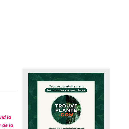
end la
r de la