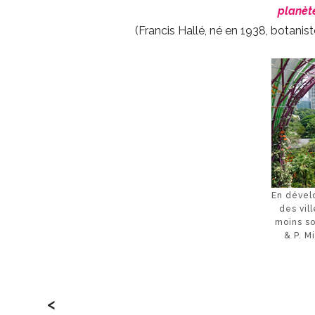
planèt
(Francis Hallé, né en 1938, botanis
En dévelo
des vill
moins so
& P. M
<