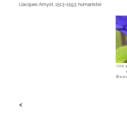
(Jacques Amyot, 1513-1593, humaniste)
Une a
©www
<