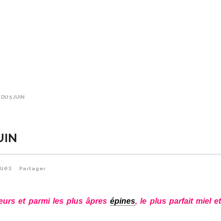
 DU 5 JUIN
UIN
Vues
Partager
leurs et parmi les plus âpres
épines
, le plus parfait miel e