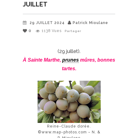
JUILLET
29 JUILLET 2024
Patrick Mioulane
0
1138
Vues
Partager
(29 juillet).
À Sainte Marthe,
prunes
mûres, bonnes
tartes.
Reine-Claude dorée.
©www.map-photos.com – N. &
P. Mioulane