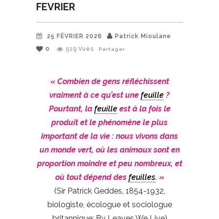
FEVRIER
25 FÉVRIER 2026
Patrick Mioulane
0
519
Vues
Partager
« Combien de gens réfléchissent
vraiment à ce qu’est une
feuille
?
Pourtant, la
feuille
est à la fois le
produit et le phénomène le plus
important de la vie : nous vivons dans
un monde vert, où les animaux sont en
proportion moindre et peu nombreux, et
où tout dépend des
feuilles
. »
(Sir Patrick Geddes, 1854-1932,
biologiste, écologue et sociologue
britannique; By Leaves We Live)