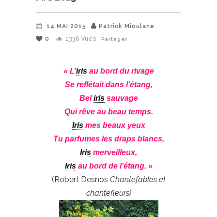
14 MAI 2015
Patrick Mioulane
0
1336
Vues
Partager
« L’
iris
au bord du rivage
Se reflétait dans l’étang,
Bel
iris
sauvage
Qui rêve au beau temps.
Iris
mes beaux yeux
Tu parfumes les draps blancs,
Iris
merveilleux,
Iris
au bord de l’étang. »
(Robert Desnos
Chantefables et
chantefleurs)