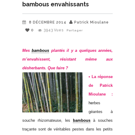
bambous envahissants
8 DÉCEMBRE 2014
Patrick Mioulane
0
3943
Vues
Partager
Mes
bambous
plantés il y a quelques années,
m’envahissent, résistant même aux
désherbants. Que faire ?
• La réponse
de Patrick
Mioulane :
he
rbes
géantes à
souche rhizomateuse, les
bambous
à souches
traçante sont de véritables pestes dans les petits