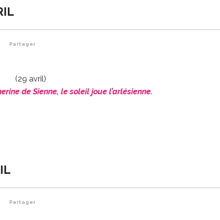
RIL
0
Partager
(29 avril)
rine de Sienne, le soleil joue l’arlésienne.
IL
0
Partager