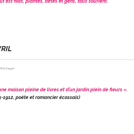
tout est nids, plantes, bêtes et gens, tous sourient.
VRIL
Partager
ne maison pleine de livres et d’un jardin plein de fleurs ».
-1912, poète et romancier écossais)