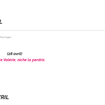
L
Partager
(28 avril)
te Valérie, niche la perdrix.
VRIL