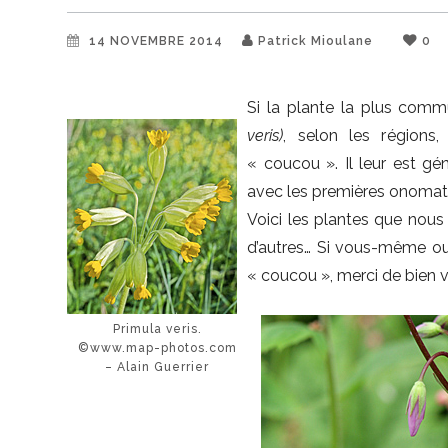
14 NOVEMBRE 2014
Patrick Mioulane
0
Si la plante la plus co
veris)
, selon les régions
« coucou ». Il leur est g
avec les premières onomato
Voici les plantes que nous
d’autres… Si vous-même ou
« coucou », merci de bien vo
Primula veris.
©www.map-photos.com
– Alain Guerrier