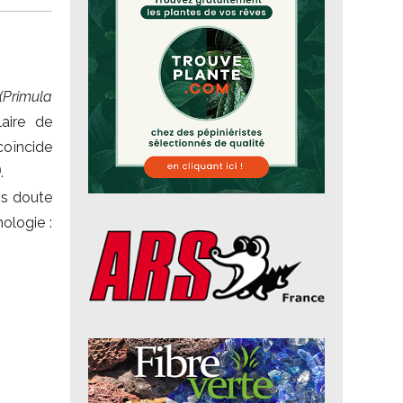
(Primula
aire de
coïncide
)
.
ns doute
ologie :