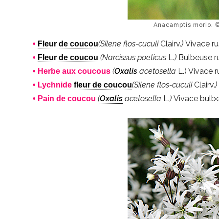
Anacamptis morio. 
(Silene flos-cuculi
Clairv.
)
Vivace r
•
Fleur de coucou
(Narcissus poeticus
L.
)
Bulbeuse r
•
Fleur de coucou
(
Oxalis
acetosella
L.) Vivace 
• Herbe aux coucous
(Silene flos-cuculi
Clairv.
• Lychnide
fleur de coucou
(
Oxalis
acetosella
L.
)
Vivace bulb
• Pain de coucou