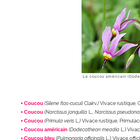
Le coucou américain (Dod
(Silene flos-cuculi
Clairv.
)
Vivace rustique,
• Coucou
(Narcissus jonquilla
L.
, Narcissus pseudona
• Coucou
(Primula veris
L.
)
Vivace rustique, Primula
• Coucou
(Dodecatheon meadia
L.) Viva
• Coucou américain
(Pulmonaria officinalis
L.)
Vivace offi
• Coucou bleu