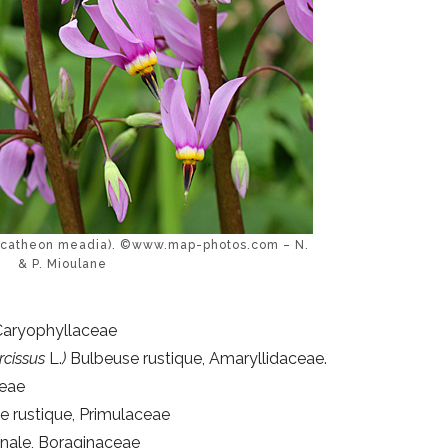
ecatheon meadia). ©www.map-photos.com – N.
& P. Mioulane
 Caryophyllaceae
rcissus
L.
)
Bulbeuse rustique, Amaryllidaceae.
ceae
ce rustique, Primulaceae
cinale, Boraginaceae