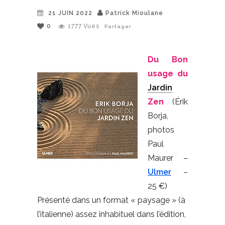
21 JUIN 2022
Patrick Mioulane
0
1777
Vues
Partager
Du Bon
usage du
Jardin
Zen
(Érik
Borja,
photos
Paul
Maurer –
Ulmer
–
25 €)
Présenté dans un format « paysage » (à
l’italienne) assez inhabituel dans l’édition,