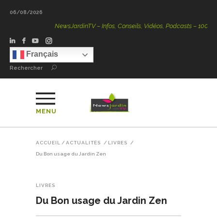
06/08/2026
NewsJardinTV – Infos, Conseils, Vidéos, Podcasts – 100 % Natu
Français
Rechercher
MENU
ACCUEIL
/
ACTUALITÉS
/
LIVRES
/
Du Bon usage du Jardin Zen
LIVRES
Du Bon usage du Jardin Zen