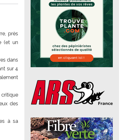
re, près
e (et un
res dans
ant sur 4
talement
critique
reux des
es à sa