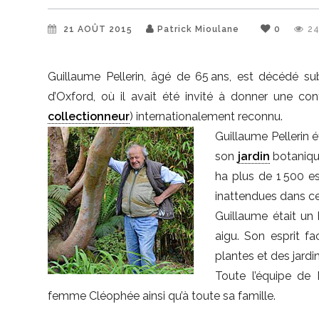
21 AOÛT 2015
Patrick Mioulane
0
2
Guillaume Pellerin, âgé de 65 ans, est décédé sub
d’Oxford, où il avait été invité à donner une co
collectionneur
) internationalement reconnu.
Guillaume Pellerin 
son
jardin
botanique
ha plus de 1 500 e
inattendues dans ce
Guillaume était un
aigu. Son esprit f
plantes et des jardi
Toute l’équipe de
femme Cléophée ainsi qu’à toute sa famille.