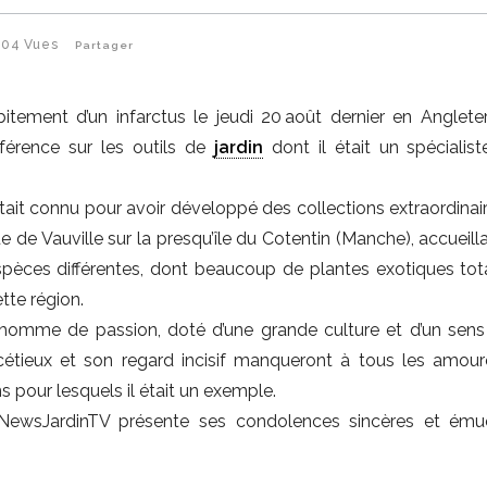
404
Vues
Partager
itement d’un infarctus le jeudi 20 août dernier en Angleter
nférence sur les outils de
jardin
dont il était un spécialist
était connu pour avoir développé des collections extraordinai
 de Vauville sur la presqu’île du Cotentin (Manche), accueill
spèces différentes, dont beaucoup de plantes exotiques to
tte région.
 homme de passion, doté d’une grande culture et d’un sens 
acétieux et son regard incisif manqueront à tous les amou
ns pour lesquels il était un exemple.
 NewsJardinTV présente ses condolences sincères et ému