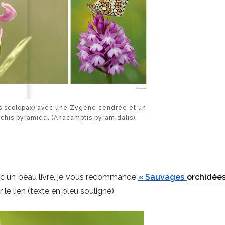
s scolopax) avec une Zygène cendrée et un
rchis pyramidal (Anacamptis pyramidalis).
 avec un beau livre, je vous recommande
« Sauvages
orchidée
 le lien (texte en bleu souligné).