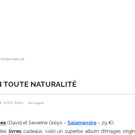
UTE NATURALITÉ
N TOUTE NATURALITÉ
1220
Vues
Partager
(David et Séverine Greyo –
Salamandre
– 29 €)
ées
 des
livres
cadeaux, voici un superbe album d’images origin