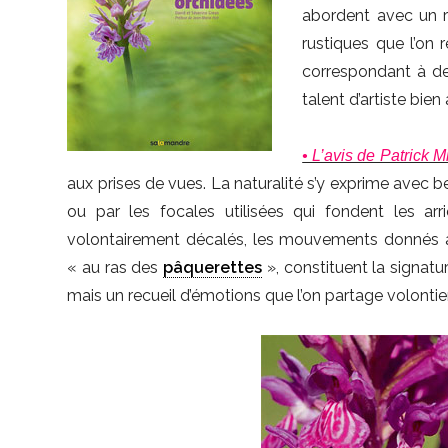
abordent avec un r
rustiques que l’on 
correspondant à des
talent d’artiste bien 
• L’avis de Patrick 
aux prises de vues. La naturalité s’y exprime avec b
ou par les focales utilisées qui fondent les arr
volontairement décalés, les mouvements donnés à 
« au ras des
pâquerettes
», constituent la signat
mais un recueil d’émotions que l’on partage volontie