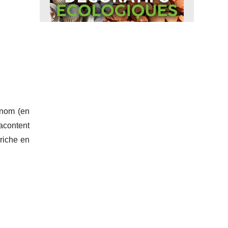
 nom (en
racontent
riche en