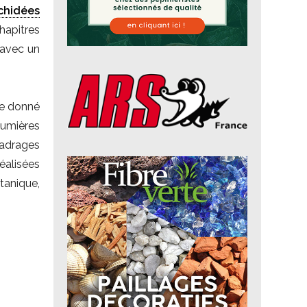
chidées
hapitres
 avec un
yle donné
 lumières
cadrages
éalisées
tanique,