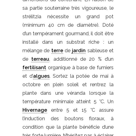
sa partie souterraine très vigoureuse, le
strélitzia nécessite un grand pot
(minimum 40 cm de diamètre). Doté
d’un tempérament gourmand, il doit être
installé dans un substrat riche : un
mélange de
terre
de
jardin
sableuse et
de
terreau
, additionné de 20 % d’un
fertilisant
organique à base de fumiers
et d’
algues
. Sortez la potée de mai à
octobre en plein soleil et rentrez la
plante dans une véranda lorsque la
température minimale atteint 5 °C. Un
Hivernage
entre 5 et 15 °C assure
l’induction des boutons floraux, à
condition que la plante bénéficie d’une
très forte lumière. N’hésitez pas à éclairer