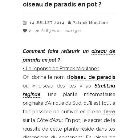
oiseau de paradis en pot ?
14 JUILLET 2014
Patrick Mioulane
2
6183
Vues
Partager
Comment faire refleurir un
oiseau de
paradis
en pot ?
• La réponse de Patrick Mioulane :
On donne le nom d’
oiseau de paradis
ou « oiseau des îles » au
Strelitzia
reginae
, une plante rhizomateuse
originaire d’Afrique du Sud, qu’il est tout à
fait possible de cultiver en pleine
terre
sur la Côte d’Azur. En pot, le secret de la
réussite de cette plante réside dans les
dimensions du contenant. En raison de