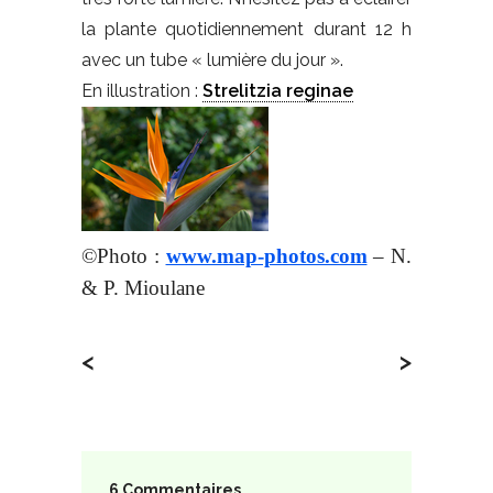
la plante quotidiennement durant 12 h
avec un tube « lumière du jour ».
En illustration :
Strelitzia reginae
©Photo :
www.map-photos.com
– N.
& P. Mioulane
<
>
6 Commentaires