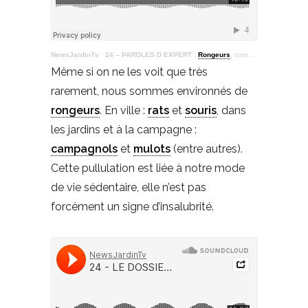
NewsJardinTv
·
24 – PAROLES D EXPERT :
Rongeurs
, comment les contrôler?
Même si on ne les voit que très
rarement, nous sommes environnés de
rongeurs
. En ville :
rats
et
souris
, dans
les jardins et à la campagne :
campagnols
et
mulots
(entre autres).
Cette pullulation est liée à notre mode
de vie sédentaire, elle n’est pas
forcément un signe d’insalubrité.