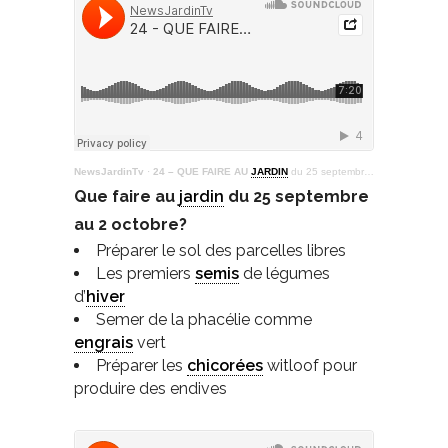
NewsJardinTv
·
24 – QUE FAIRE AU
JARDIN
du 25 septembre au 2 octobre ?
Que faire au
jardin
du 25 septembre
au 2 octobre?
Préparer le sol des parcelles libres
Les premiers
semis
de légumes
d’
hiver
Semer de la phacélie comme
engrais
vert
Préparer les
chicorées
witloof pour
produire des endives