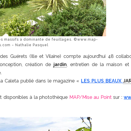
es massifs à dominante de feuillages. ©www.map-
s.com – Nathalie Pasquel
 des Guérets (Ille et Vilaine) compte aujourd’hui 48 collabo
onception, création de
jardin
, entretien de la maison e
.
a Caleta publié dans le magazine «
LES PLUS BEAUX
JA
t disponibles à la photothèque
MAP/Mise au Point
sur :
ww