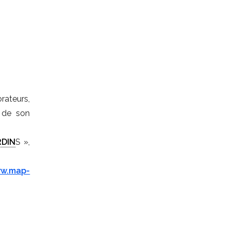
rateurs,
t de son
RDIN
S »,
w.map-