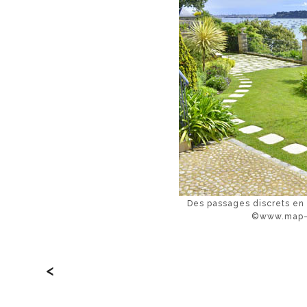
Des passages discrets en p
©www.map-p
<