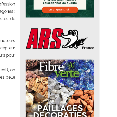
ofession
égories :
istes de
omoteurs
ncepteur
urs pour
ent), on
ès belle