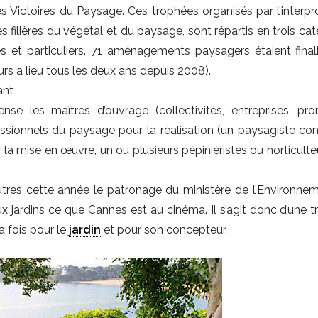
es Victoires du Paysage. Ces trophées organisés par l’interpr
s filières du végétal et du paysage, sont répartis en trois cat
ises et particuliers. 71 aménagements paysagers étaient final
urs a lieu tous les deux ans depuis 2008).
ant
e les maîtres d’ouvrage (collectivités, entreprises, pr
fessionnels du paysage pour la réalisation (un paysagiste co
la mise en œuvre, un ou plusieurs pépiniéristes ou horticulte
autres cette année le patronage du ministère de l’Environnem
x jardins ce que Cannes est au cinéma. Il s’agit donc d’une tr
 fois pour le
jardin
et pour son concepteur.