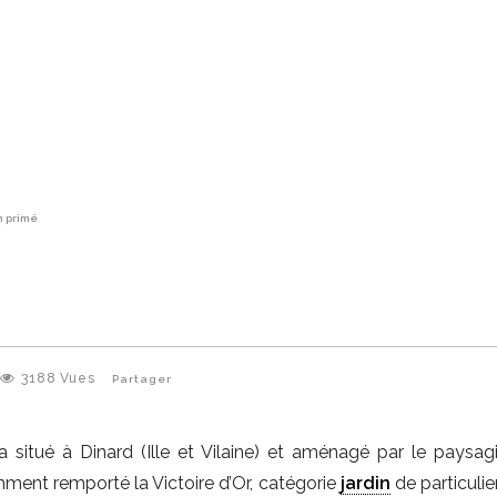
n primé
3188
Vues
Partager
situé à Dinard (Ille et Vilaine) et aménagé par le paysagi
mment remporté la Victoire d’Or, catégorie
jardin
de particulier