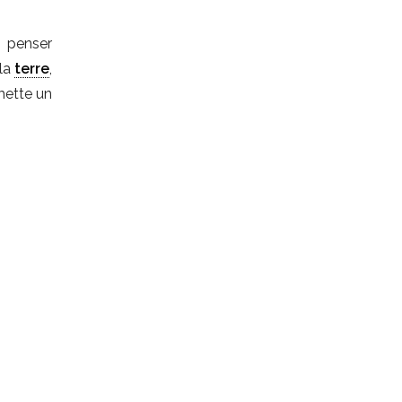
e penser
 la
terre
,
mette un