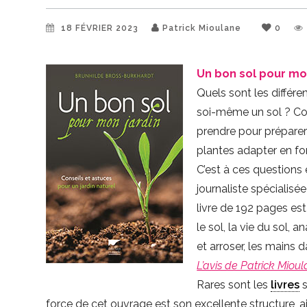
18 FÉVRIER 2023
Patrick Mioulane
0
Un bon sol pour m
Quels sont les différe
soi-même un sol ? Comm
prendre pour préparer 
plantes adapter en fo
C’est à ces questions
journaliste spécialisé
livre de 192 pages est
le sol, la vie du sol, an
et arroser, les mains 
L’avis de Patrick Miou
Rares sont les
livres
s
force de cet ouvrage est son excellente structure, ai