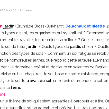
2186
Vues
Partager
on
jardin
(Brunhilde Bross-Burkhardt,
Delachaux et niestlé
, 
nts types de sol, les organismes qui s’y abritent ? Comment a
ent le travailler, l’entretenir et l’améliorer ? Quelles mesur
le sol du futur
jardin
? Quels types de
paillis
choisir ? Quell
nction des types de sols ? Comment un sol fatigué se rétablit
 et de nombreuses autres, que répond cette auteure allemand
e dans le domaine végétal et docteure en sciences de l’agricul
 divisé en huit chapitres : le sol, base de notre existence, co
alyser le sol, le
travail du sol
, entretenir et amender le sol, am
dans la
terre
.
lane
:
ur le thème de sol qui soient agréables à parcourir et à lire. Or,
nsi qu’une illustration agréable et précise. Les très nombreux 