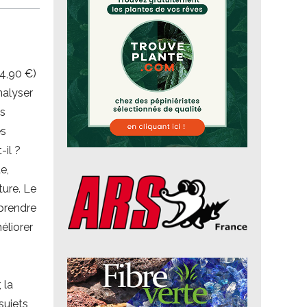
24,90 €)
nalyser
es
es
-il ?
e,
ture. Le
mprendre
éliorer
 la
sujets