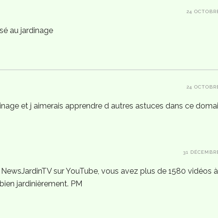
24 OCTOBR
sé au jardinage
24 OCTOBR
dinage et j aimerais apprendre d autres astuces dans ce doma
31 DÉCEMBR
e NewsJardinTV sur YouTube, vous avez plus de 1580 vidéos 
 bien jardinièrement. PM