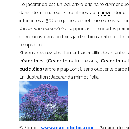
Le jacaranda est un bel arbre originaire d’Amériqu
dans de nombreuses contrées au
climat
doux. I
inférieures à 5°C, ce qui ne permet guère d’envisager
Jacaranda mimosifolia
, supportant de courtes péri
spécimens dans certains jardins bien abrités de la cô
temps sec.
Si vous désirez absolument accueillir des plantes
céanothes
(
Ceanothus
impressus,
Ceanothus
t
buddléias
(arbre à papillons), sans oublier le barbe 
En illustration : Jacaranda mimosifolia
©Photo :
www.map-photos.com
– Arnaud desca