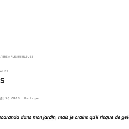
ARBRE À FLEURS BLEUES
CALES
ES
5984
Vues
Partager
n jacaranda dans mon
jardin
, mais je crains qu’il risque de gel