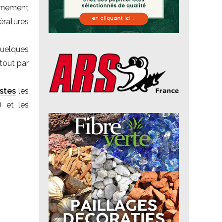
ornement
ératures
quelques
rtout par
stes
les
) et les