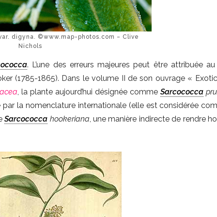
var. digyna. ©www.map-photos.com – Clive
Nichols
cococca
. L’une des erreurs majeures peut être attribuée au
oker (1785-1865). Dans le volume II de son ouvrage « Exotic
iacea
, la plante aujourd’hui désignée comme
Sarcococca
pru
 par la nomenclature internationale (elle est considérée c
de
Sarcococca
hookeriana
, une manière indirecte de rendre