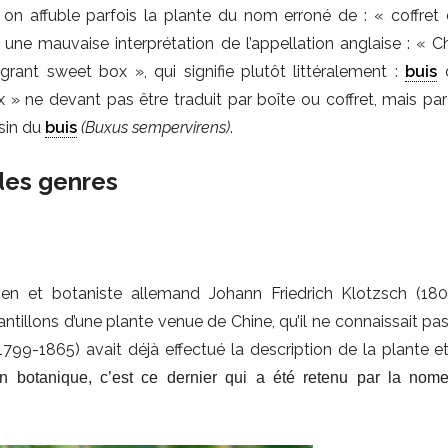
on affuble parfois la plante du nom erroné de : « coffret
 une mauvaise interprétation de l’appellation anglaise : « C
ant sweet box », qui signifie plutôt littéralement :
buis
d
 » ne devant pas être traduit par boîte ou coffret, mais pa
sin du
buis
(Buxus sempervirens)
.
des genres
en et botaniste allemand Johann Friedrich Klotzsch (18
antillons d’une plante venue de Chine, qu’il ne connaissait pas
1799-1865) avait déjà effectué la description de la plante et
en botanique, c’est ce dernier qui a été retenu par la nome