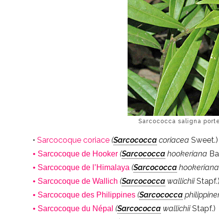
Sarcococca saligna porte
•
Sarcocoque coriace
(
Sarcococca
coriacea
Sweet.)
(
Sarcococca
hookeriana
Bai
• Sarcocoque de Hooker
(
Sarcococca
hookerian
• Sarcocoque de l’Himalaya
(
Sarcococca
wallichii
Stapf.
• Sarcocoque de Wallich
(
Sarcococca
philippine
• Sarcocoque des Philippines
(
Sarcococca
wallichii
Stapf.)
• Sarcocoque du Népal