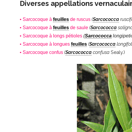
Diverses appellations vernaculai
(
Sarcococca
ruscif
• Sarcocoque à
feuilles
de ruscus
(
Sarcococca
salign
• Sarcocoque à
feuilles
de saule
• Sarcocoque à longs pétioles
(
Sarcococca
longipeti
(
Sarcococca
longifol
• Sarcocoque à longues
feuilles
(
Sarcococca
confusa
Sealy.)
• Sarcocoque confus