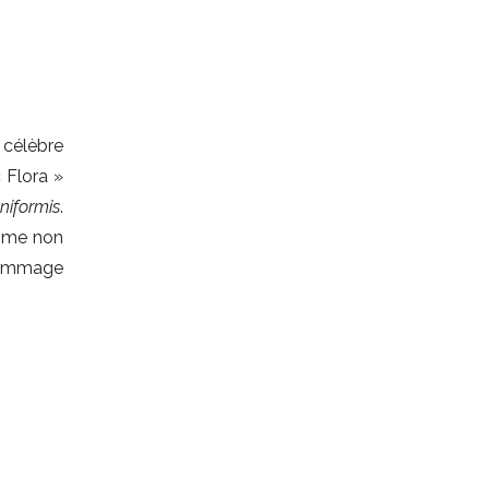
 célèbre
 Flora »
niformis
.
omme non
 hommage