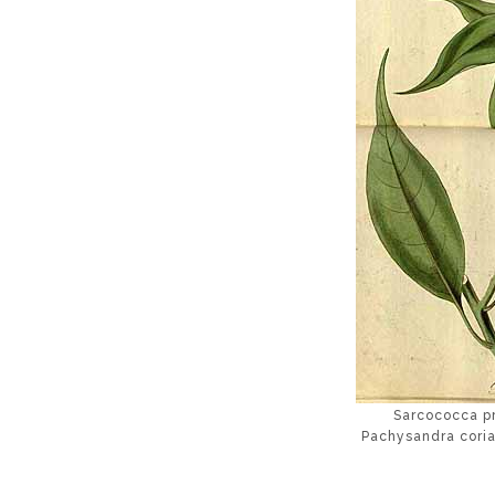
Sarcococca pr
Pachysandra coria