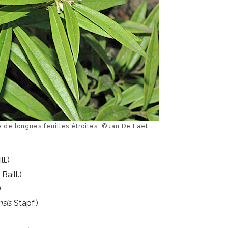
 de longues feuilles étroites. ©Jan De Laet
ll.)
a
Baill.)
)
nsis
Stapf.)