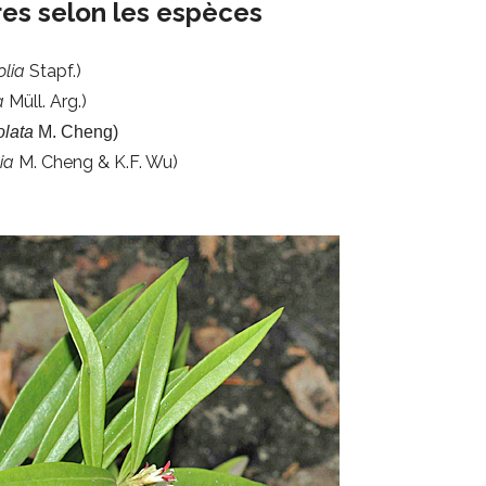
res selon les espèces
olia
Stapf.)
a
Müll. Arg.)
olata
M. Cheng)
ia
M. Cheng & K.F. Wu)