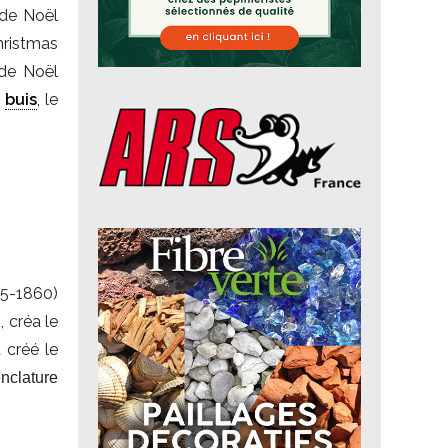
 de Noël
hristmas
e Noël
r
buis
, le
05-1860)
, créa le
 créé le
nclature