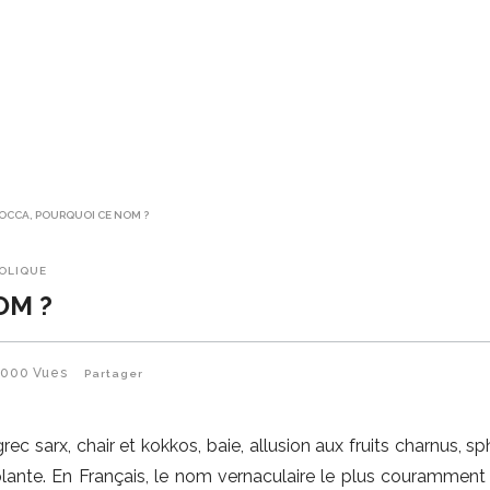
OCCA, POURQUOI CE NOM ?
BOLIQUE
OM ?
3000
Vues
Partager
rec sarx, chair et kokkos, baie, allusion aux fruits charnus, s
plante. En Français, le nom vernaculaire le plus couramment 