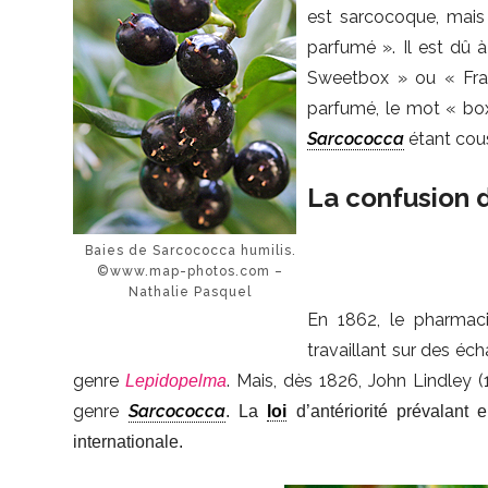
est sarcocoque, mais 
parfumé ». Il est dû à
Sweetbox » ou « Fragr
parfumé, le mot « box
Sarcococca
étant cou
La confusion 
Baies de Sarcococca humilis.
©www.map-photos.com –
Nathalie Pasquel
En 1862, le pharmaci
travaillant sur des éch
genre
. Mais, dès 1826, John Lindley (
Lepidopelma
genre
Sarcococca
. La
loi
d’antériorité prévalant 
internationale.