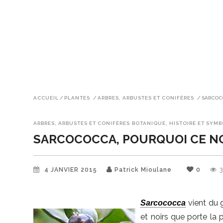
ACCUEIL
/
PLANTES
/
ARBRES, ARBUSTES ET CONIFÈRES
/
SARCOC
ARBRES, ARBUSTES ET CONIFÈRES
BOTANIQUE, HISTOIRE ET SYM
SARCOCOCCA, POURQUOI CE N
4 JANVIER 2015
Patrick Mioulane
0
vient du g
Sarcococca
et noirs que porte la 