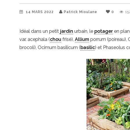
14 MARS 2022
Patrick Mioulane
0
15
Idéal dans un petit
jardin
urbain, le
potager
en plan
var. acephala (
chou
frisé),
Allium
porrum (poireau), 
brocoli), Ocimum basilicum (
basilic
) et Phaseolus c