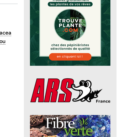
racea
ou