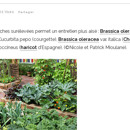
22
Vues
Partager
ches surélevées permet un entretien plus aisé :
Brassica ole
Cucurbita pepo (courgette),
Brassica oleracea
var. italica (
Ch
occineus (
haricot
d’Espagne), (©Nicole et Patrick Mioulane).