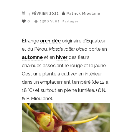
3 FÉVRIER 2022
Patrick Mioulane
0
1300
Vues
Partager
Étrange
orchidée
originaire d’Équateur
et du Pérou,
Masdevallia picea
porte en
automne
et en
hiver
des fleurs
charnues associant le rouge et le jaune.
C’est une plante à cultiver en intérieur
dans un emplacement tempéré (de 12 à
18 °C) et surtout en pleine lumière. (©N.
& P. Mioulane).