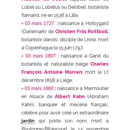
Lobel ou Lobelius ou Delobel), botaniste
flamand, né en 1538 à Lille.
: naissance à Horbygard
• 03 mars 1727
(Danemark) de
Christen Friis Rottboll
,
botaniste danois, disciple de Linné, mort
à Copenhague le 15 juin 1797.
: naissance à Gand du
• 03 mars 1807
botaniste et naturaliste belge
Charles
François Antoine Morren
, mort le 17
décembre 1858 à Liège.
:
naissance à Marmoutier
• 03 mars 1860
en Alsace de
Albert Kahn
(Abraham
Kahn), banquier et mécène français,
célèbre pour avoir créé un extraordinaire
jardin
qui porte son nom, mort à
Boulogne-Billancourt le 14 novembre