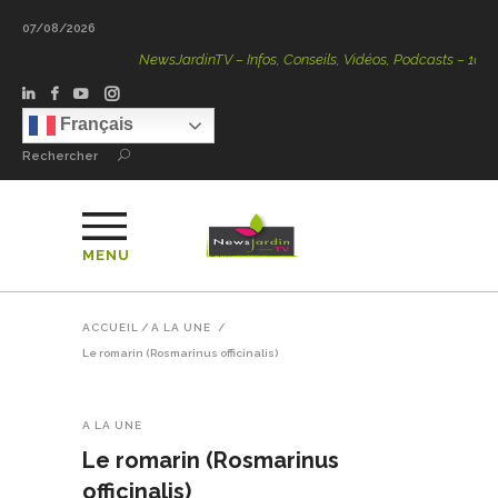
07/08/2026
NewsJardinTV – Infos, Conseils, Vidéos, Podcasts – 100 % Na
Français
Rechercher
MENU
ACCUEIL
/
A LA UNE
/
Le romarin (Rosmarinus officinalis)
A LA UNE
Le romarin (Rosmarinus
officinalis)