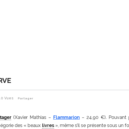
RVE
10
Vues
Partager
(Xavier Mathias –
Flammarion
– 24,90 €). Pouvant 
tager
atégorie des « beaux
livres
», même s’il se présente sous un f