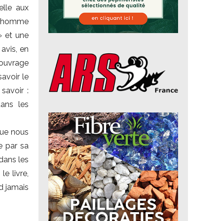
elle aux
un homme
» et une
 avis, en
 ouvrage
savoir le
avoir :
dans les
ue nous
e par sa
 dans les
e livre,
d jamais