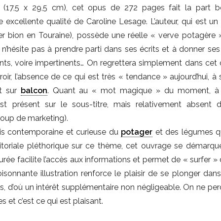
(17,5 x 29,5 cm), cet opus de 272 pages fait la part b
 excellente qualité de Caroline Lesage. L’auteur, qui est 
er bion en Touraine), possède une réelle « verve potagère 
 n’hésite pas à prendre parti dans ses écrits et à donner ses
ents, voire impertinents… On regrettera simplement dans cet
rroir, l’absence de ce qui est très « tendance » aujourd’hui, à 
et sur
balcon
. Quant au « mot magique » du moment, à s
 est présent sur le sous-titre, mais relativement absent 
coup de marketing).
fois contemporaine et curieuse du
potager
et des légumes q
ditoriale pléthorique sur ce thème, cet ouvrage se démarqu
turée facilite l’accès aux informations et permet de « surfer »
onnante illustration renforce le plaisir de se plonger dans l
s, d’où un intérêt supplémentaire non négligeable. On ne per
 et c’est ce qui est plaisant.