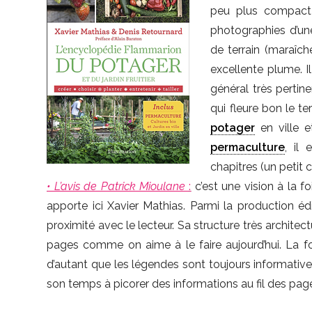
peu plus compact 
photographies d’une
de terrain (maraîch
excellente plume. Il
général très pertin
qui fleure bon le te
potager
en ville 
permaculture
, il
chapitres (un petit 
• L’avis de Patrick Mioulane
:
c’est une vision à la 
apporte ici Xavier Mathias. Parmi la production é
proximité avec le lecteur. Sa structure très architec
pages comme on aime à le faire aujourd’hui. La fois
d’autant que les légendes sont toujours informative
son temps à picorer des informations au fil des pages