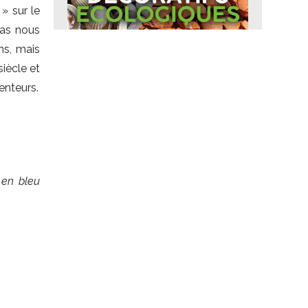
» sur le
ias nous
ns, mais
iècle et
tenteurs.
 en bleu