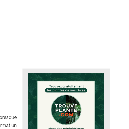
presque
ormat un