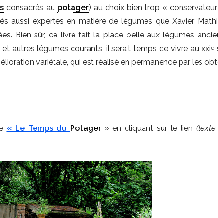
es
consacrés au
potager
) au choix bien trop « conservateur 
tés aussi expertes en matière de légumes que Xavier Math
. Bien sûr, ce livre fait la place belle aux légumes ancie
s
et autres légumes courants, il serait temps de vivre au xxi
s
e
mélioration variétale, qui est réalisé en permanence par les ob
re
« Le Temps du
Potager
» en cliquant sur le lien
(texte