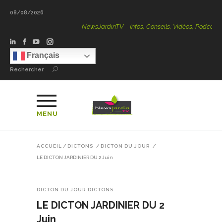
08/08/2026
NewsJardinTV – Infos, Conseils, Vidéos, Podcasts – 100 % 
Français
Rechercher
MENU
ACCUEIL
/
DICTONS
/
DICTON DU JOUR
/
LE DICTON JARDINIER DU 2 Juin
DICTON DU JOUR
DICTONS
LE DICTON JARDINIER DU 2
Juin