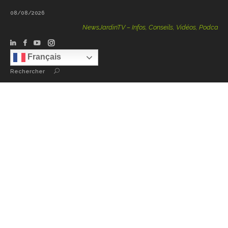
08/08/2026
NewsJardinTV – Infos, Conseils, Vidéos, Podcasts – 100 % N
Français
Rechercher