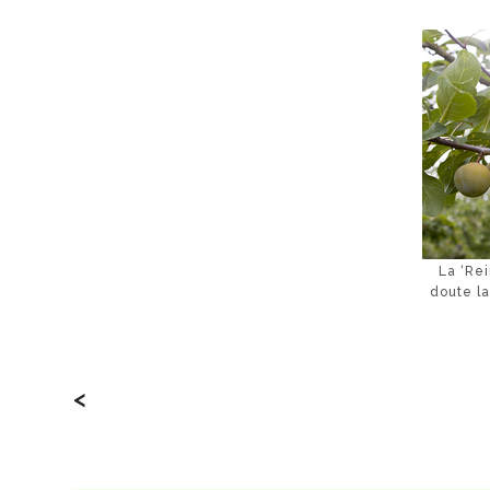
La ‘Re
doute l
<