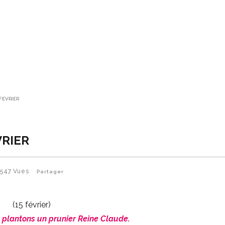
 FEVRIER
VRIER
547
Vues
Partager
(15 février)
 plantons un prunier Reine Claude.