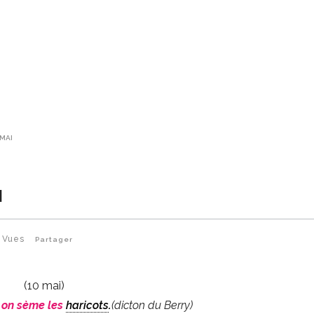
 MAI
I
8
Vues
Partager
(10 mai)
, on sème les
haricots
.
(dicton du Berry)