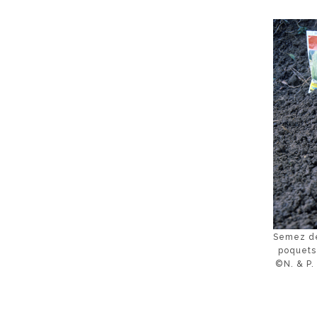
Semez de
poquets
©N. & P.