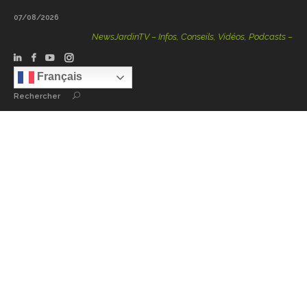
07/08/2026
NewsJardinTV – Infos, Conseils, Vidéos, Podcasts – 100 % N
Français
Rechercher