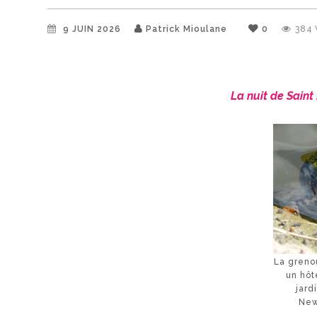
9 JUIN 2026
Patrick Mioulane
0
384
La nuit de Saint
La grenou
un hô
jard
New