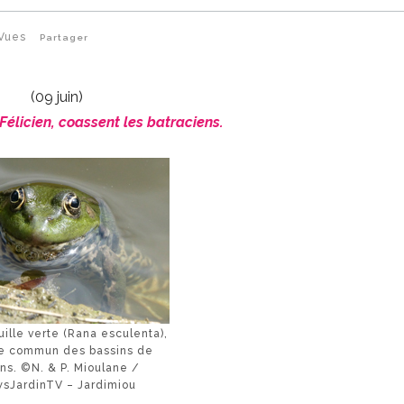
Vues
Partager
(09 juin)
 Félicien, coassent les batraciens.
ille verte (Rana esculenta),
te commun des bassins de
ins. ©N. & P. Mioulane /
sJardinTV – Jardimiou