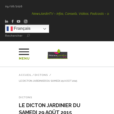
09/08/2026
NewsJardinTV – Infos, Conseils, Vidéos, Podcasts – 100 % N
Français
Rechercher
MENU
ACCUEIL
/
DICTONS
/
LE DICTON JARDINIER DU SAMEDI 29 AOÛT 2015
DICTONS
LE DICTON JARDINIER DU
SAMEDI 29 AOÛT 2015