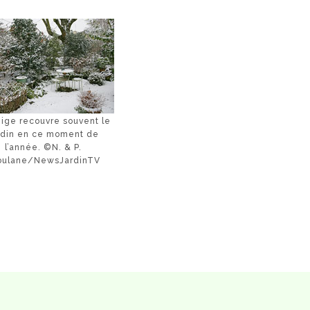
eige recouvre souvent le
rdin en ce moment de
l’année. ©N. & P.
oulane/NewsJardinTV