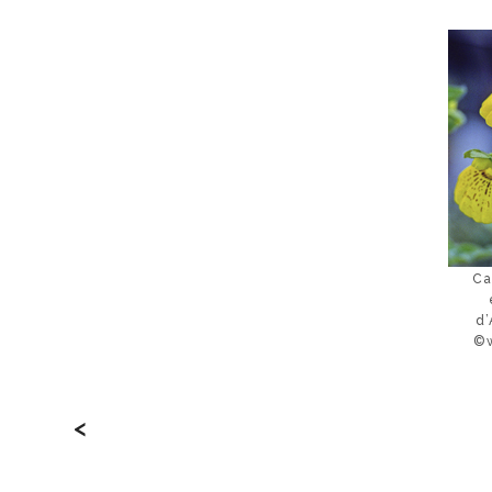
Ca
d’
©
<