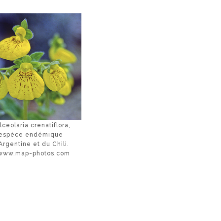
lceolaria crenatiflora,
espèce endémique
Argentine et du Chili.
www.map-photos.com