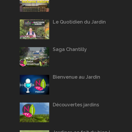
Le Quotidien du Jardin
Saga Chantilly
Bienvenue au Jardin
Découvertes jardins