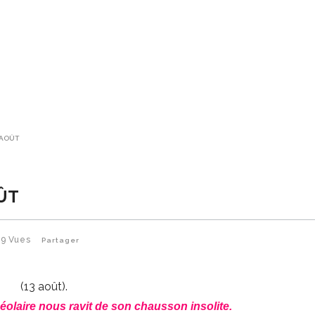
 AOÛT
OÛT
59
Vues
Partager
(13 août).
lcéolaire nous ravit de son chausson insolite.