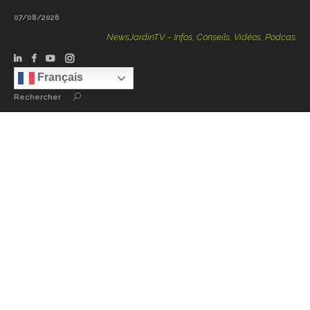
07/08/2026
NewsJardinTV – Infos, Conseils, Vidéos, Podcasts – 100 %
Français
Rechercher