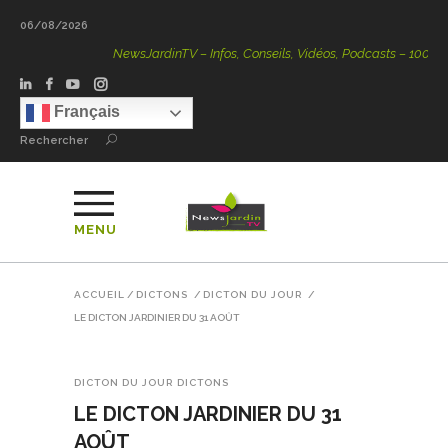
06/08/2026
NewsJardinTV – Infos, Conseils, Vidéos, Podcasts – 100 % Nat
Français
Rechercher
MENU
ACCUEIL
/
DICTONS
/
DICTON DU JOUR
/
LE DICTON JARDINIER DU 31 AOÛT
DICTON DU JOUR
DICTONS
LE DICTON JARDINIER DU 31
AOÛT