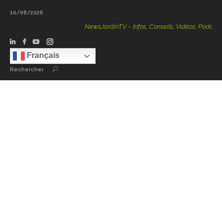
10/08/2026
NewsJardinTV – Infos, Conseils, Vidéos, Podcasts – 100 
Français
Rechercher