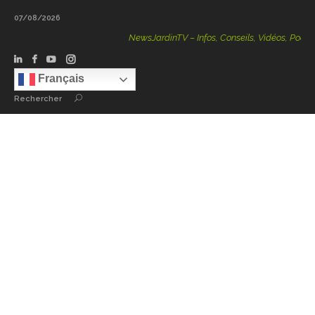
07/08/2026
NewsJardinTV – Infos, Conseils, Vidéos, Podcasts – 100
Français
Rechercher