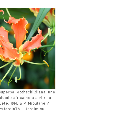
superba ‘Rothschildiana, une
olubile africaine à sortir au
 l’été. ©N. & P. Mioulane /
sJardinTV – Jardimiou