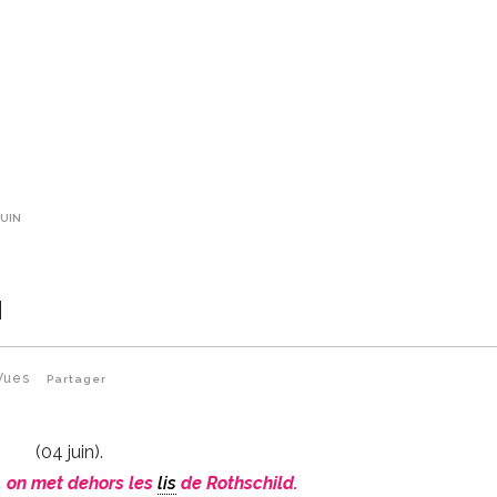
JUIN
N
Vues
Partager
(04 juin).
e, on met dehors les
lis
de Rothschild.