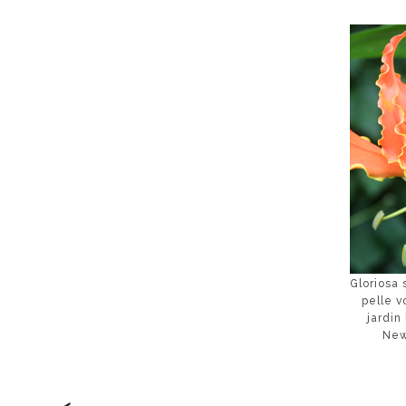
Gloriosa 
pelle v
jardin
New
<