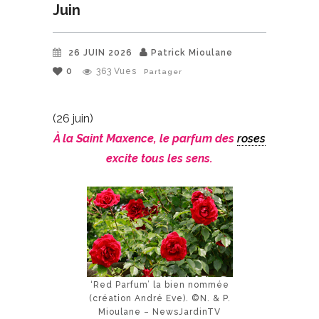
Juin
26 JUIN 2026
Patrick Mioulane
0
363
Vues
Partager
(26 juin)
À la Saint Maxence, le parfum des
roses
excite tous les sens.
‘Red Parfum’ la bien nommée
(création André Eve). ©N. & P.
Mioulane – NewsJardinTV